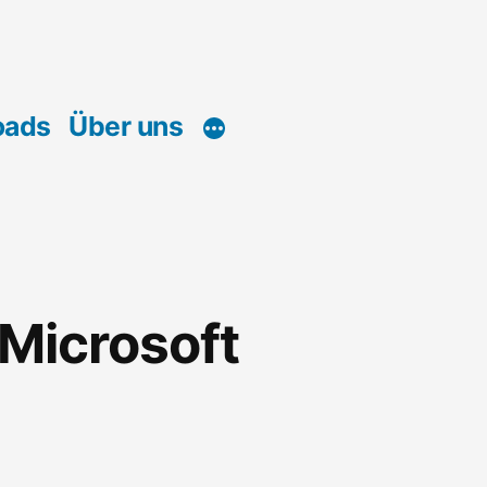
oads
Über uns
 Microsoft