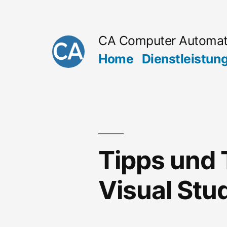
Zum
Inhalt
CA Computer Automa
springen
Home
Dienstleistun
Tipps und T
Visual Stu